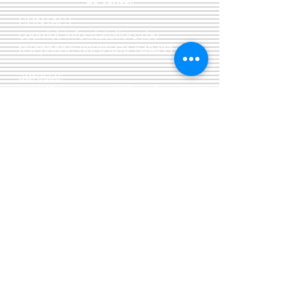
de vente:
:
CONTACT:
courriel:
info@latelier13.be
téléphone:
00(32)474-649433
adresse:
5555 Bièvre, rue de Dinant 41
L'Atelier 13, phil&co srl
TVA: BE
0461 089 894