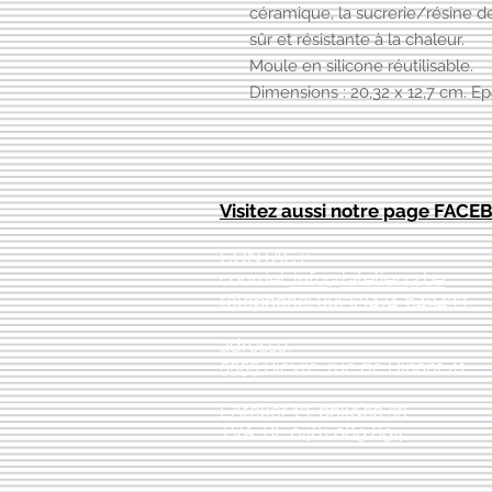
céramique, la sucrerie/résine d
sûr et résistante à la chaleur.
Moule en silicone réutilisable.
Dimensions : 20,32 x 12,7 cm. E
Visitez aussi notre page FAC
CONTACT:
courriel:
info@latelier13.be
téléphone: 00(32)474-649433
adresse:
5555 Bièvre, rue de Dinant 41
L'Atelier 13, phil&co srl
TVA: BE 0461 089 894