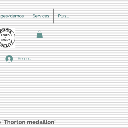
ages/démos
Services
Plus...
Se connecter
e 'Thorton medaillon'