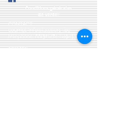
Conditions générales
de vente:
:
CONTACT:
courriel:
info@latelier13.be
téléphone:
00(32)474-649433
adresse:
5555 Bièvre, rue de Dinant 41
L'Atelier 13, phil&co srl
TVA: BE
0461 089 894