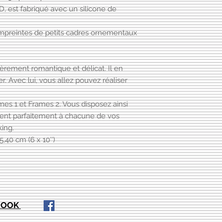
ses trésors les plus
, est fabriqué avec un silicone de
à froid… pour la déc
feutrée de l’hôtel B
divers…
Jane Austen, ou enco
De plus, il est égale
mpreintes de petits cadres ornementaux
poésie et d’ouvrag
moules silicone pour
vibrant est égaleme
d’amande, beurre, c
papiers peints d’Alf
gâteaux – dans ce cas
La France n’est pas 
ièrement romantique et délicat. Il en
l’utilisation. Les mou
pièces de caractère.
. Avec lui, vous allez pouvez réaliser
au congélateur.
dévoilant un plan anc
En loisirs créatifs, 
alphabets en points 
cire de bougie, du s
ames 1 et Frames 2. Vous disposez ainsi
un transfert évoqua
Si nécessaire, les m
ent parfaitement à chacune de vos
fleurs ou encore un p
lavés avec de l’eau 
king.
façon Toile de Jouy,
Moule en silicone réu
français.
5,40 cm (6 x 10″)
Pour rehausser porte
Bien entendu, la natu
etc. Peindre et patin
cette série, célébra
fleurs et des petits 
EBOOK