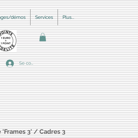
ages/démos
Services
Plus...
Se connecter
e 'Frames 3' / Cadres 3