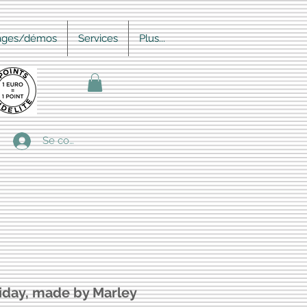
ages/démos
Services
Plus...
Se connecter
iday, made by Marley