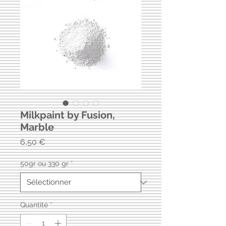
Milkpaint by Fusion,
Marble
Prix
6,50 €
50gr ou 330 gr
*
Quantité
*