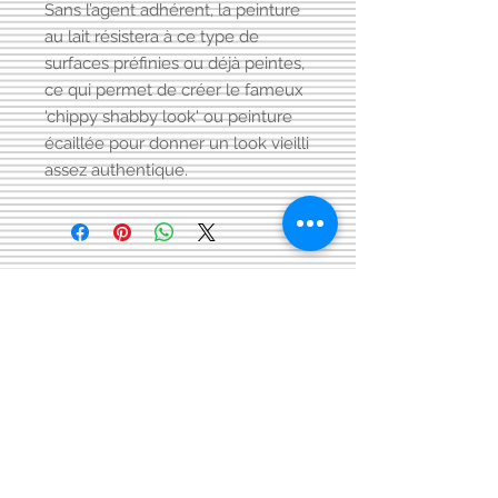
Sans l’agent adhérent, la peinture
au lait résistera à ce type de
surfaces préfinies ou déjà peintes,
ce qui permet de créer le fameux
'chippy shabby look' ou peinture
écaillée pour donner un look vieilli
assez authentique.
Visitez aussi notre page FACEBOOK
Conditions générales
de vente:
:
CONTACT:
courriel:
info@latelier13.be
téléphone:
00(32)474-649433