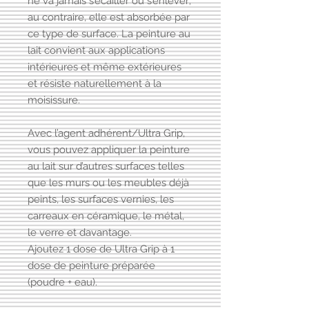
ne va jamais s’écailler ou s’enlever;
au contraire, elle est absorbée par
ce type de surface. La peinture au
lait convient aux applications
intérieures et même extérieures
et résiste naturellement à la
moisissure.
Avec l’agent adhérent/Ultra Grip,
vous pouvez appliquer la peinture
au lait sur d’autres surfaces telles
que les murs ou les meubles déjà
peints, les surfaces vernies, les
carreaux en céramique, le métal,
le verre et davantage.
Ajoutez 1 dose de Ultra Grip à 1
dose de peinture préparée
(poudre + eau).