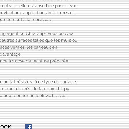
u contraire, elle est absorbée par ce type
onvient aux applications intérieures et
urellement à la moisissure.
ng agent ou Ultra Grip), vous pouvez
 d’autres surfaces telles que les murs ou
faces vernies, les carreaux en
 davantage.
ence à 1 dose de peinture préparée
e au lait résistera à ce type de surfaces
i permet de créer le fameux 'chippy
e pour donner un look vieilli assez
EBOOK