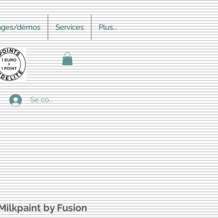
ages/démos
Services
Plus...
Se connecter
Milkpaint by Fusion