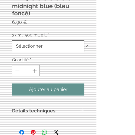
midnight blue (bleu
foncé)
Prix
6,90 €
37 ml, 500 ml, 2 L
*
Quantité
*
Ajouter au panier
Détails techniques
Peinture à base d'eau, charges
minérales, résine acrylique pure
Couvrance : environ 7 m² pour 500