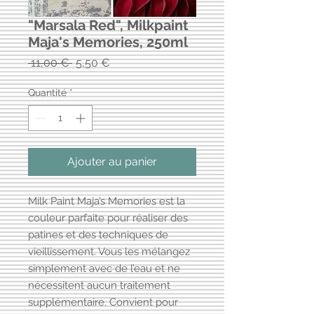
"Marsala Red", Milkpaint
Maja's Memories, 250ml
Prix
Prix
 11,00 € 
5,50 €
original
promotionnel
Quantité
*
Ajouter au panier
Milk Paint Maja’s Memories est la
couleur parfaite pour réaliser des
patines et des techniques de
vieillissement. Vous les mélangez
simplement avec de l’eau et ne
nécessitent aucun traitement
supplémentaire. Convient pour