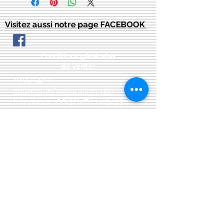
Visitez aussi notre page FACEBOOK
Conditions générales
de vente:
:
CONTACT:
courriel:
info@latelier13.be
téléphone:
00(32)474-649433
adresse:
5555 Bièvre, rue de Dinant 41
L'Atelier 13, phil&co srl
TVA: BE
0461 089 894