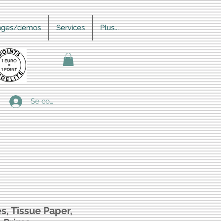
ages/démos
Services
Plus...
Se connecter
s, Tissue Paper,