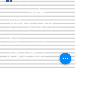
Conditions générales
de vente:
:
CONTACT:
courriel:
info@latelier13.be
téléphone:
00(32)474-649433
adresse:
5555 Bièvre, rue de Dinant 41
L'Atelier 13, phil&co srl
TVA: BE
0461 089 894