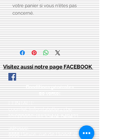
votre panier si vous n'êtes pas
concerné.
Visitez aussi notre page FACEBOOK
Conditions générales
de vente:
:
CONTACT:
courriel:
info@latelier13.be
téléphone:
00(32)474-649433
adresse:
5555 Bièvre, rue de Dinant 41