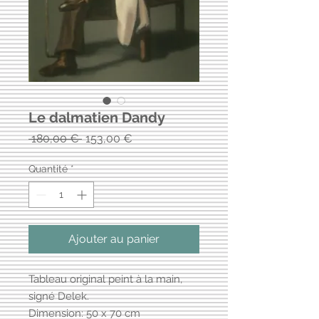
Le dalmatien Dandy
Prix
Prix
 180,00 € 
153,00 €
original
promotionnel
Quantité
*
Ajouter au panier
Tableau original peint à la main,
signé Delek.
Dimension: 50 x 70 cm