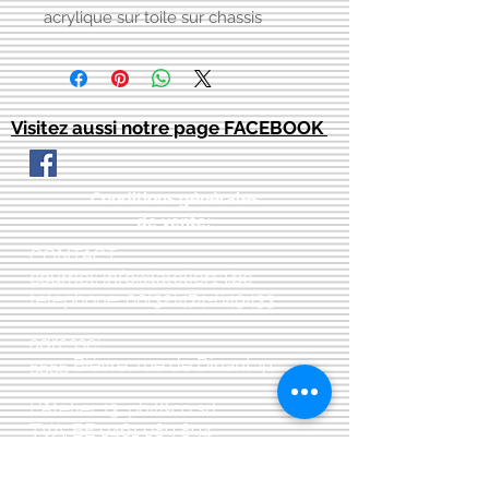
acrylique sur toile sur chassis
Visitez aussi notre page FACEBOOK
Conditions générales
de vente:
:
CONTACT:
courriel:
info@latelier13.be
téléphone:
00(32)474-649433
adresse:
5555 Bièvre, rue de Dinant 41
L'Atelier 13, phil&co srl
TVA: BE
0461 089 894