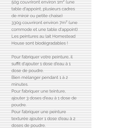
50g couvriront environ 1m² (une
table d'appoint, plusieurs cadres
de miroir ou petite chaise)
330g couvriront environ 7m² (une
commode et une table d'appoint)
Les peintures au lait Homestead
House sont biodégradables !
Pour fabriquer votre peinture, il
suffit d'ajouter 1 dose d'eau à 1
dose de poudre.
Bien mélanger pendant 1 à 2
minutes.
Pour fabriquer une teinture,
ajouter 3 doses d'eau à 1 dose de
poudre.
Pour fabriquer une peinture
texturée ajouter 1 dose d'eau à 2
doses de poudre.