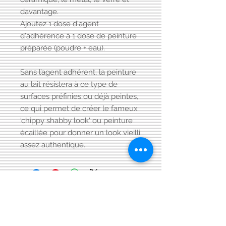
davantage.
Ajoutez 1 dose d'agent
d'adhérence à 1 dose de peinture
préparée (poudre + eau).
Sans l’agent adhérent, la peinture
au lait résistera à ce type de
surfaces préfinies ou déjà peintes,
ce qui permet de créer le fameux
'chippy shabby look' ou peinture
écaillée pour donner un look vieilli
assez authentique.
Visitez aussi notre page FACEBOOK