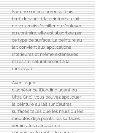
Sur une surface poreuse (bois
brut, décapé,…), la peinture au lait
ne va jamais s’écailler ou s’enlever;
au contraire, elle est absorbée par
ce type de surface. La peinture au
lait convient aux applications
intérieures et même extérieures
et résiste naturellement à la
moisissure.
Avec l’agent
d'adhérence (Bonding agent ou
Ultra Grip), vous pouvez appliquer
la peinture au lait sur d’autres
surfaces telles que les murs ou les
meubles déjà peints, les surfaces
vernies, les carreaux en
céramique, le métal, le verre et