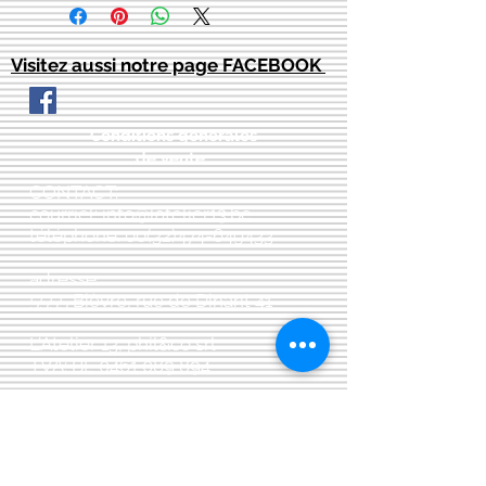
Visitez aussi notre page FACEBOOK
Conditions générales
de vente:
:
CONTACT:
courriel:
info@latelier13.be
téléphone:
00(32)474-649433
adresse:
5555 Bièvre, rue de Dinant 41
L'Atelier 13, phil&co srl
TVA: BE
0461 089 894