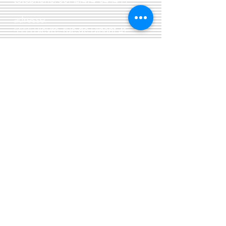
adresse:
5555 Bièvre, rue de Dinant 41
L'Atelier 13, phil&co srl
TVA: BE
0461 089 894