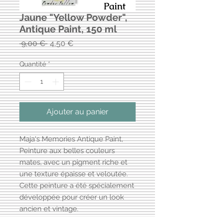
Jaune "Yellow Powder",
Antique Paint, 150 ml
Prix
Prix
 9,00 € 
4,50 €
original
promotionnel
Quantité
*
Ajouter au panier
Maja's Memories Antique Paint,
Peinture aux belles couleurs
mates, avec un pigment riche et
une texture épaisse et veloutée.
Cette peinture a été spécialement
développée pour créer un look
ancien et vintage.