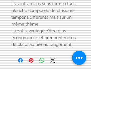
Ils sont vendus sous forme d'une
planche composée de plusieurs
tampons différents mais sur un
même thème
Ils ont l'avantage d'être plus
économiques et prennent moins
de place au niveau rangement.
Visitez aussi notre page FACEBOOK
Conditions générales
de vente:
:
CONTACT:
courriel:
info@latelier13.be
téléphone:
00(32)474-649433