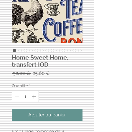
Home Sweet Home,
transfert IOD
Prix
Prix
 32,00 € 
25,60 €
original
promotionnel
Quantité
*
Ajouter au panier
Emballage composé de 8