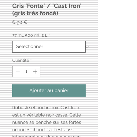
Gris 'Fonte' / 'Cast Iron'
(gris très foncé)
Prix
6,90 €
37 ml, 500 ml, 2 L
*
Quantité
*
Ajouter au panier
Robuste et audacieux, Cast Iron
est un véritable noir cassé. Cette
nuance se penche sur ses fortes
nuances chaudes et est aussi