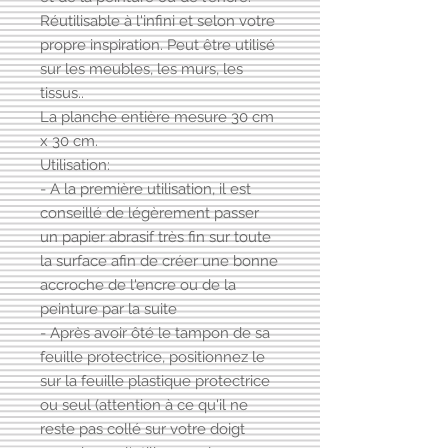
Réutilisable à l'infini et selon votre
propre inspiration. Peut être utilisé
sur les meubles, les murs, les
tissus..
La planche entière mesure 30 cm
x 30 cm.
Utilisation:
- A la première utilisation, il est
conseillé de légèrement passer
un papier abrasif très fin sur toute
la surface afin de créer une bonne
accroche de l'encre ou de la
peinture par la suite
- Après avoir ôté le tampon de sa
feuille protectrice, positionnez le
sur la feuille plastique protectrice
ou seul (attention à ce qu'il ne
reste pas collé sur votre doigt