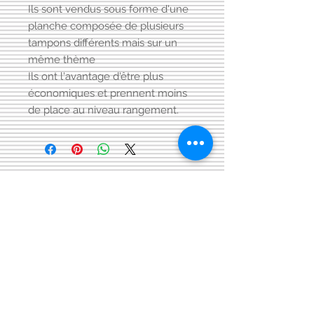
Ils sont vendus sous forme d'une
planche composée de plusieurs
tampons différents mais sur un
même thème
Ils ont l'avantage d'être plus
économiques et prennent moins
de place au niveau rangement.
Visitez aussi notre page FACEBOOK
Conditions générales
de vente:
:
CONTACT:
courriel:
info@latelier13.be
téléphone:
00(32)474-649433