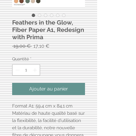
Feathers in the Glow,
Fiber Paper A1, Redesign
with Prima
Prix
Prix
 19,00 € 
17,10 €
original
promotionnel
Quantité
*
Ajouter au panier
Format A1: 59,4 cm x 84,1 cm
Matériau de haute qualité basé sur
la flexibilité, la facilité d'utilisation
et la durabilité, notre nouvelle
fibre de découpage vous donnera