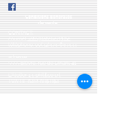
Conditions générales
de vente:
:
CONTACT:
courriel:
info@latelier13.be
téléphone:
00(32)474-649433
adresse:
5555 Bièvre, rue de Dinant 41
L'Atelier 13, phil&co srl
TVA: BE
0461 089 894