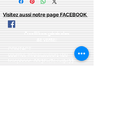
Visitez aussi notre page FACEBOOK
Conditions générales
de vente:
:
CONTACT:
courriel:
info@latelier13.be
téléphone:
00(32)474-649433
adresse:
5555 Bièvre, rue de Dinant 41
L'Atelier 13, phil&co srl
TVA: BE
0461 089 894