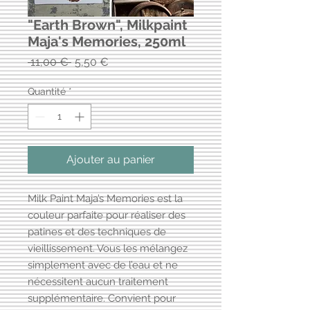
"Earth Brown", Milkpaint
Maja's Memories, 250ml
Prix
Prix
 11,00 € 
5,50 €
original
promotionnel
Quantité
*
Ajouter au panier
Milk Paint Maja’s Memories est la
couleur parfaite pour réaliser des
patines et des techniques de
vieillissement. Vous les mélangez
simplement avec de l’eau et ne
nécessitent aucun traitement
supplémentaire. Convient pour