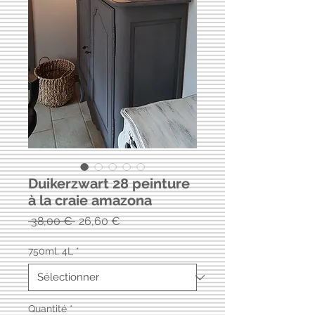
Duikerzwart 28 peinture
à la craie amazona
Prix
Prix
 38,00 € 
26,60 €
original
promotionnel
750ml, 4L
*
Quantité
*