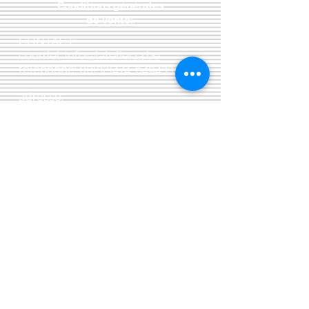
Conditions générales
de vente:
:
CONTACT:
courriel:
info@latelier13.be
téléphone:
00(32)474-649433
adresse:
5555 Bièvre, rue de Dinant 41
L'Atelier 13, phil&co srl
TVA: BE
0461 089 894