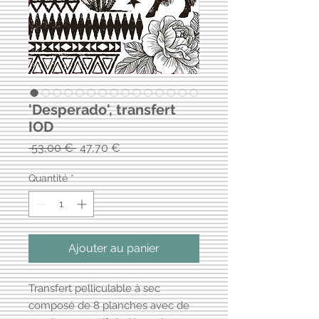
'Desperado', transfert
IOD
Prix
Prix
 53,00 € 
47,70 €
original
promotionnel
Quantité
*
Ajouter au panier
Transfert pelliculable à sec
composé de 8 planches avec de