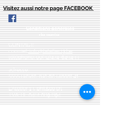
Visitez aussi notre page FACEBOOK
Conditions générales
de vente:
:
CONTACT:
courriel:
info@latelier13.be
téléphone:
00(32)474-649433
adresse:
5555 Bièvre, rue de Dinant 41
L'Atelier 13, phil&co srl
TVA: BE
0461 089 894