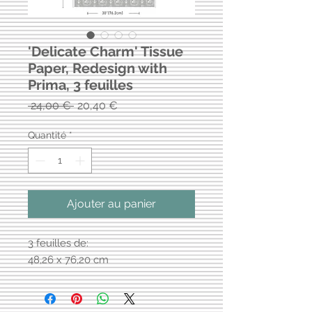
'Delicate Charm' Tissue
Paper, Redesign with
Prima, 3 feuilles
Prix
Prix
 24,00 € 
20,40 €
original
promotionnel
Quantité
*
Ajouter au panier
3 feuilles de:
48,26 x 76,20 cm