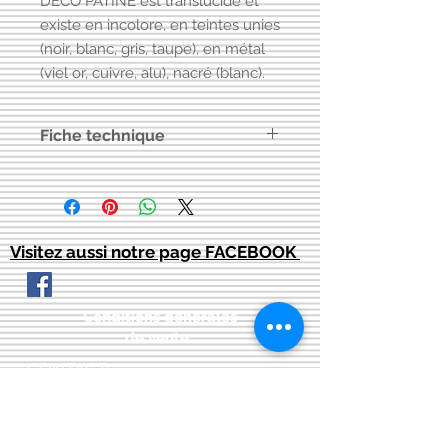
DECO PATINE est translucide et
existe en incolore, en teintes unies
(noir, blanc, gris, taupe), en métal
(viel or, cuivre, alu), nacré (blanc).
Fiche technique
Disponible sur demande à
info@latelier13.be ou cliquez sur le
lien:
https://www.peinture-
erika.fr/wp-
Visitez aussi notre page FACEBOOK
content/uploads/2020/11/fiche-
technique-erika-deco-patines.pdf
Conditions générales
de vente:
:
CONTACT:
courriel:
info@latelier13.be
téléphone:
00(32)474-649433