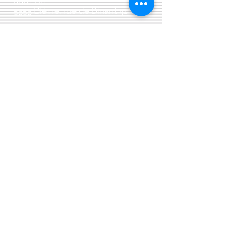
adresse:
5555 Bièvre, rue de Dinant 41
L'Atelier 13, phil&co srl
TVA: BE
0461 089 894
Livraisons et divers