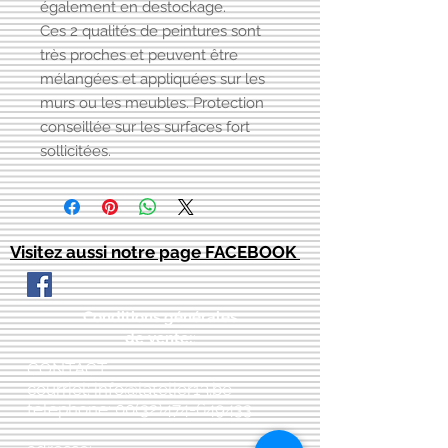
également en destockage.
Ces 2 qualités de peintures sont
très proches et peuvent être
mélangées et appliquées sur les
murs ou les meubles. Protection
conseillée sur les surfaces fort
sollicitées.
Visitez aussi notre page FACEBOOK
Conditions générales
de vente:
:
CONTACT:
courriel:
info@latelier13.be
téléphone:
00(32)474-649433