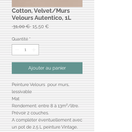
Cotton, Velvet/Murs
Velours Autentico, 1L
Prix
Prix
 31,00 € 
15,50 €
original
promotionnel
Quantité
*
Ajouter au panier
Peinture Velours pour murs,
lessivable
Mat
Rendement: entre 8 à 13m²/litre.
Prévoir 2 couches.
A compléter éventuellement avec
un pot de 2,5 L peinture Vintage,