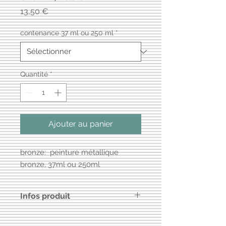
Prix
13,50 €
contenance 37 ml ou 250 ml
*
Quantité
*
Ajouter au panier
bronze: peinture métallique
bronze, 37ml ou 250ml
Infos produit
Base : à base d'eau