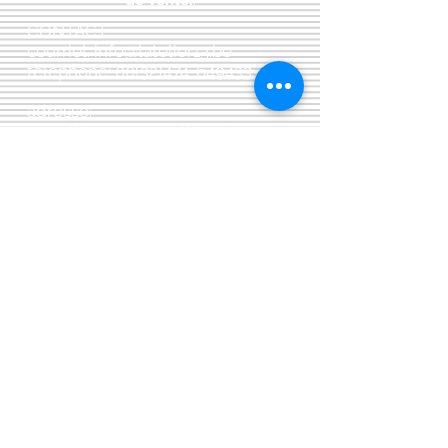
de vente:
:
CONTACT:
courriel:
info@latelier13.be
téléphone:
00(32)474-649433
adresse:
5555 Bièvre, rue de Dinant 41
L'Atelier 13, phil&co srl
TVA: BE
0461 089 894