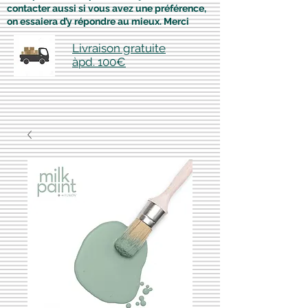
contacter aussi si vous avez une préférence,
on essaiera d’y répondre au mieux. Merci
Livraison gratuite
àpd. 100€