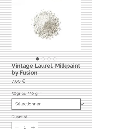
Vintage Laurel, Milkpaint
by Fusion
Prix
7,00 €
50gr ou 330 gr
*
Quantité
*