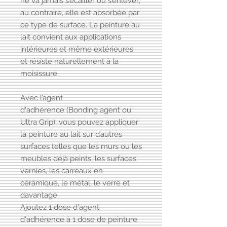
ne va jamais s’écailler ou s’enlever;
au contraire, elle est absorbée par
ce type de surface. La peinture au
lait convient aux applications
intérieures et même extérieures
et résiste naturellement à la
moisissure.
Avec l’agent
d'adhérence (Bonding agent ou
Ultra Grip), vous pouvez appliquer
la peinture au lait sur d’autres
surfaces telles que les murs ou les
meubles déjà peints, les surfaces
vernies, les carreaux en
céramique, le métal, le verre et
davantage.
Ajoutez 1 dose d'agent
d'adhérence à 1 dose de peinture