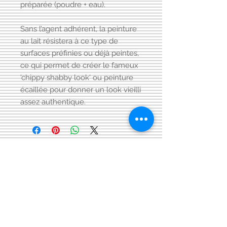
préparée (poudre + eau).
Sans l’agent adhérent, la peinture
au lait résistera à ce type de
surfaces préfinies ou déjà peintes,
ce qui permet de créer le fameux
'chippy shabby look' ou peinture
écaillée pour donner un look vieilli
assez authentique.
Visitez aussi notre page FACEBOOK
Conditions générales
de vente:
:
CONTACT:
courriel:
info@latelier13.be