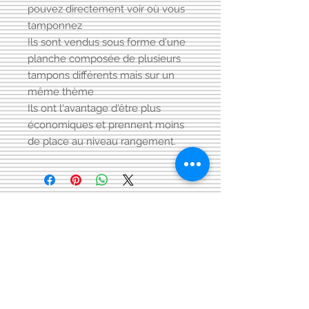
pouvez directement voir où vous
tamponnez
Ils sont vendus sous forme d'une
planche composée de plusieurs
tampons différents mais sur un
même thème
Ils ont l'avantage d'être plus
économiques et prennent moins
de place au niveau rangement.
Visitez aussi notre page FACEBOOK
Conditions générales
de vente:
:
CONTACT:
courriel:
info@latelier13.be