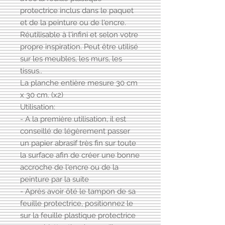
protectrice inclus dans le paquet
et de la peinture ou de l'encre.
Réutilisable à l'infini et selon votre
propre inspiration. Peut être utilisé
sur les meubles, les murs, les
tissus..
La planche entière mesure 30 cm
x 30 cm. (x2)
Utilisation:
- A la première utilisation, il est
conseillé de légèrement passer
un papier abrasif très fin sur toute
la surface afin de créer une bonne
accroche de l'encre ou de la
peinture par la suite
- Après avoir ôté le tampon de sa
feuille protectrice, positionnez le
sur la feuille plastique protectrice