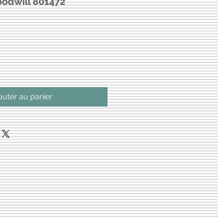
odwill 801472
outer au panier