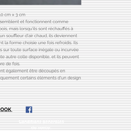
 10 cm x 3 cm
emblent et fonctionnent comme
ois, mais lorsqu'ils sont réchauffés à
n souffleur d'air chaud, ils deviennent
t la forme choisie une fois refroidis. Ils
s sur toute surface inégale ou incurvée
ute autre colle disponible, et ils peuvent
e de fois.
nt également être découpés en
 uniquement certains éléments d'un design
EBOOK
Conditions générales
de vente:
: