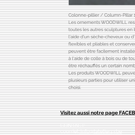
Colonne-pillier / Column-Pillar
Les ornements WOODWILL ress
toutes les autres sculptures en b
l'aide d'un sèche-cheveux ou d'u
flexibles et pliables et conserven
peuvent être facilement installé
à l'aide de colle à bois ou de to
être réchauffés un certain nombr
Les produits WOODWILL peuve
plusieurs parties pour utiliser
choisi.
Visitez aussi notre page FAC
CONTACT:
courriel:
info@latelier13.be