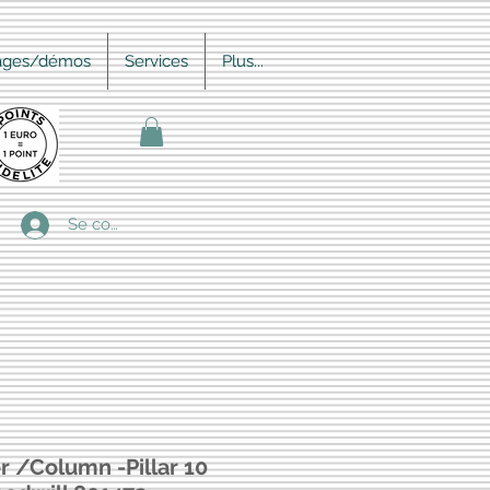
ages/démos
Services
Plus...
Se connecter
r /Column -Pillar 10