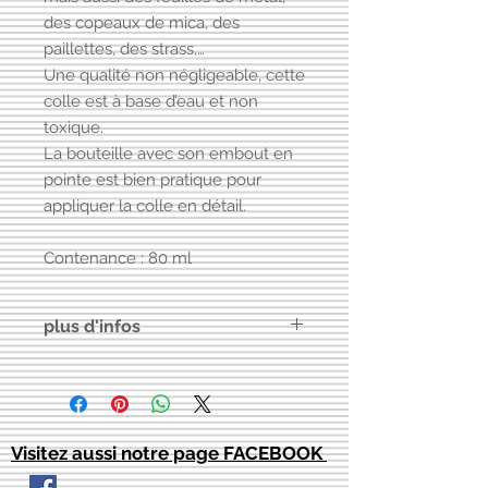
des copeaux de mica, des
paillettes, des strass,…
Une qualité non négligeable, cette
colle est à base d’eau et non
toxique.
La bouteille avec son embout en
pointe est bien pratique pour
appliquer la colle en détail.
Contenance : 80 ml
plus d'infos
Comment utiliser la colle Art
Extravagance Gilding Glue ?
– A l’aide d’un pinceau ou de
l'embout de la bouteille
Visitez aussi notre page FACEBOOK
directement, appliquez de manière
uniforme une fine couche de colle à