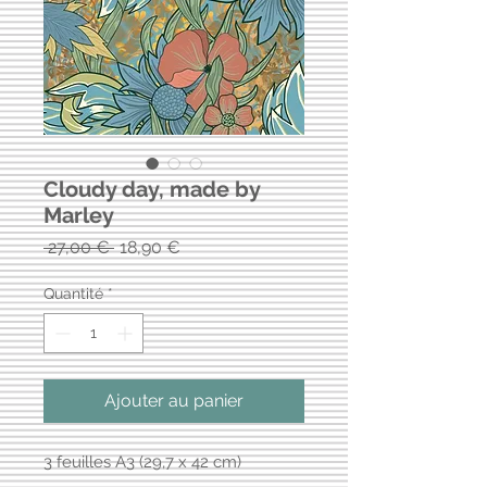
Cloudy day, made by
Marley
Prix
Prix
 27,00 € 
18,90 €
original
promotionnel
Quantité
*
Ajouter au panier
3 feuilles A3 (29,7 x 42 cm)