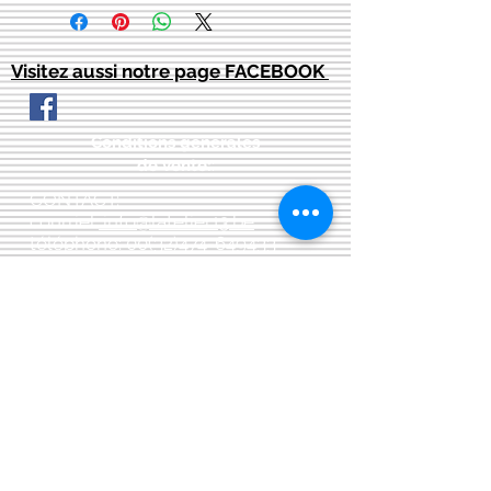
Visitez aussi notre page FACEBOOK
Conditions générales
de vente:
:
CONTACT:
courriel:
info@latelier13.be
téléphone:
00(32)474-649433
adresse:
5555 Bièvre, rue de Dinant 41
L'Atelier 13, phil&co srl
TVA: BE
0461 089 894