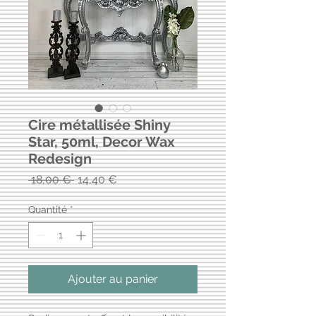
Cire métallisée Shiny
Star, 50ml, Decor Wax
Redesign
Prix
Prix
 18,00 € 
14,40 €
original
promotionnel
Quantité
*
Ajouter au panier