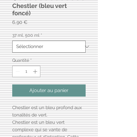
Chestler (bleu vert
foncé)
Prix
6,90 €
37 ml, 500 ml
*
Quantité
*
Ajouter au panier
Chestler est un bleu profond aux
tonalités de vert.
Chestler est un bleu vert
complexe qui se vante de