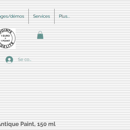
ages/démos
Services
Plus...
Se connecter
ntique Paint, 150 ml