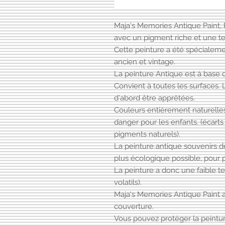
Maja's Memories Antique Paint, 
avec un pigment riche et une te
Cette peinture a été spécialem
ancien et vintage.
La peinture Antique est à base d
Convient à toutes les surfaces.
d'abord être apprêtées.
Couleurs entièrement naturelles
danger pour les enfants. (écarts
pigments naturels).
La peinture antique souvenirs d
plus écologique possible, pour p
La peinture a donc une faible 
volatils).
Maja's Memories Antique Paint 
couverture.
Vous pouvez protéger la peintur