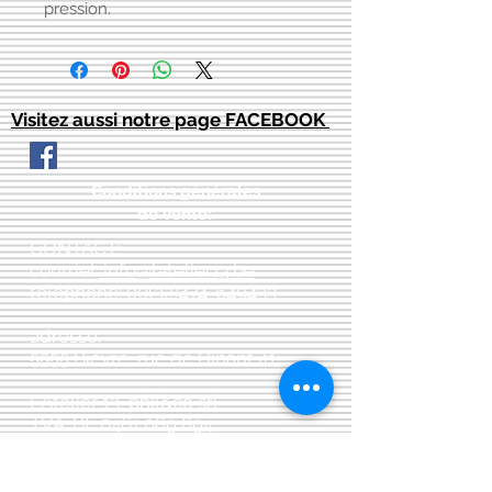
pression.
Visitez aussi notre page FACEBOOK
Conditions générales
de vente:
:
CONTACT:
courriel:
info@latelier13.be
téléphone:
00(32)474-649433
adresse:
5555 Bièvre, rue de Dinant 41
L'Atelier 13, phil&co srl
TVA: BE
0461 089 894