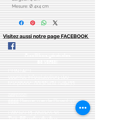
Mesure: Ø 4x4 cm
Visitez aussi notre page FACEBOOK
Conditions générales
de vente:
:
CONTACT:
courriel:
info@latelier13.be
téléphone:
00(32)474-649433
adresse:
5555 Bièvre, rue de Dinant 41
L'Atelier 13, phil&co srl
TVA: BE
0461 089 894