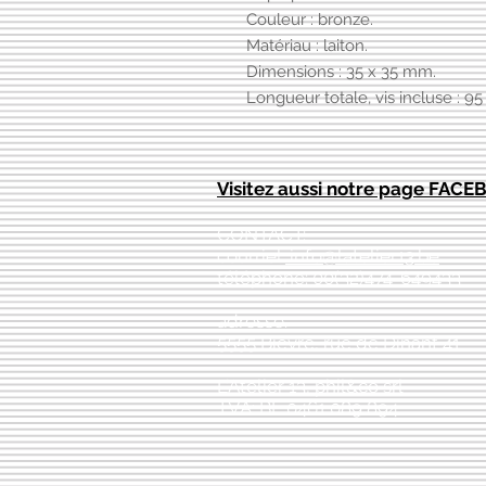
Couleur : bronze.
Matériau : laiton.
Dimensions : 35 x 35 mm.
Longueur totale, vis incluse : 9
Visitez aussi notre page FAC
CONTACT:
courriel:
info@latelier13.be
téléphone: 00(32)474-649433
adresse:
5555 Bièvre, rue de Dinant 41
L'Atelier 13, phil&co srl
TVA: BE 0461 089 894