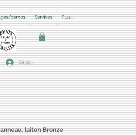
ages/démos
Services
Plus...
Se connecter
anneau, laiton Bronze