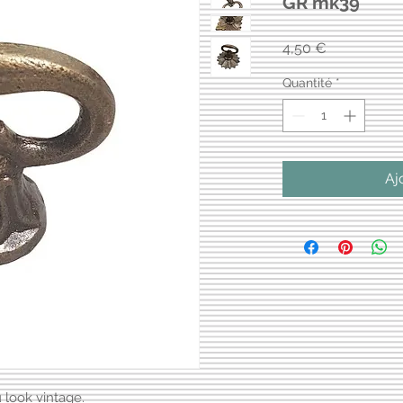
GR mk39
Prix
4,50 €
Quantité
*
Aj
 look vintage.