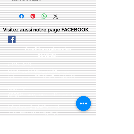
Visitez aussi notre page FACEBOOK
Conditions générales
de vente:
:
CONTACT:
courriel:
info@latelier13.be
téléphone:
00(32)474-649433
adresse:
5555 Bièvre, rue de Dinant 41
L'Atelier 13, phil&co srl
TVA: BE
0461 089 894