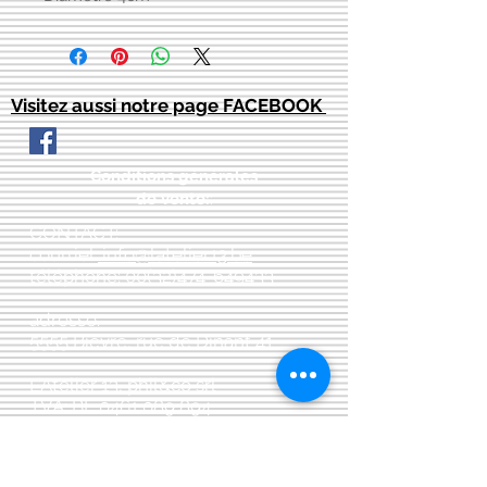
Visitez aussi notre page FACEBOOK
Conditions générales
de vente:
:
CONTACT:
courriel:
info@latelier13.be
téléphone:
00(32)474-649433
adresse:
5555 Bièvre, rue de Dinant 41
L'Atelier 13, phil&co srl
TVA: BE
0461 089 894