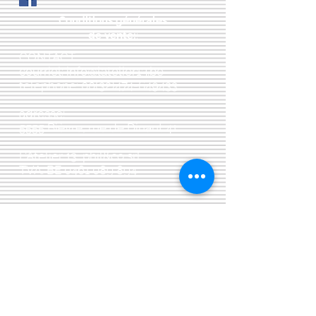
Conditions générales
de vente:
:
CONTACT:
courriel:
info@latelier13.be
téléphone:
00(32)474-649433
adresse:
5555 Bièvre, rue de Dinant 41
L'Atelier 13, phil&co srl
TVA: BE
0461 089 894