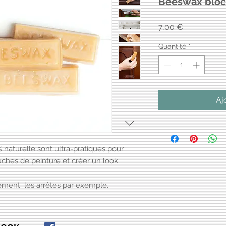
Beeswax bloc
Prix
7,00 €
Quantité
*
Aj
% naturelle sont ultra-pratiques pour
uches de peinture et créer un look
lement les arrêtes par exemple.