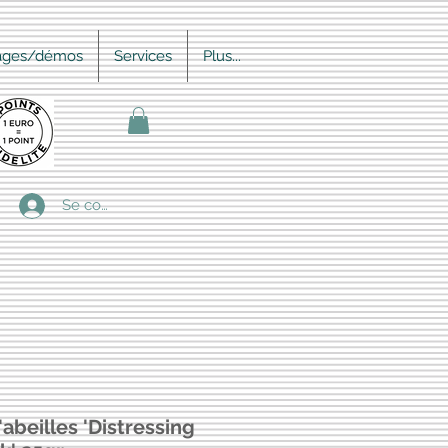
ages/démos
Services
Plus...
Se connecter
'abeilles 'Distressing