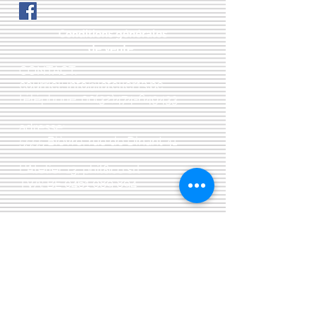
Conditions générales
de vente:
:
CONTACT:
courriel:
info@latelier13.be
téléphone:
00(32)474-649433
adresse:
5555 Bièvre, rue de Dinant 41
L'Atelier 13, phil&co srl
TVA: BE
0461 089 894