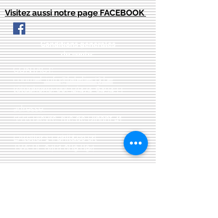
Visitez aussi notre page FACEBOOK
Conditions générales
de vente:
:
CONTACT:
courriel:
info@latelier13.be
téléphone:
00(32)474-649433
adresse:
5555 Bièvre, rue de Dinant 41
L'Atelier 13, phil&co srl
TVA: BE
0461 089 894