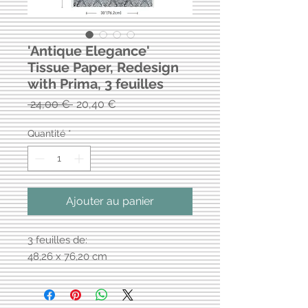
'Antique Elegance'
Tissue Paper, Redesign
with Prima, 3 feuilles
Prix
Prix
 24,00 € 
20,40 €
original
promotionnel
Quantité
*
Ajouter au panier
3 feuilles de:
48,26 x 76,20 cm