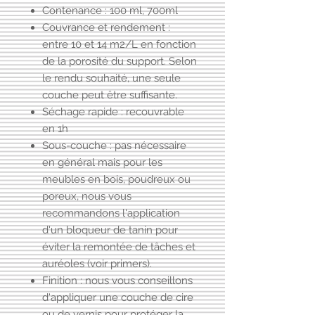
Contenance : 100 ml, 700ml
Couvrance et rendement :
entre 10 et 14 m2/L en fonction
de la porosité du support. Selon
le rendu souhaité, une seule
couche peut être suffisante.
Séchage rapide : recouvrable
en 1h
Sous-couche : pas nécessaire
en général mais pour les
meubles en bois, poudreux ou
poreux, nous vous
recommandons l'application
d'un
bloqueur de tanin
pour
éviter la remontée de tâches et
auréoles (voir primers).
Finition : nous vous conseillons
d'appliquer
une couche de cire
ou
de vernis
pour protéger la