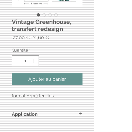
Vintage Greenhouse,
transfert redesign
Prix
Prix
 27,00 € 
21,60 €
original
promotionnel
Quantité
*
Ajouter au panier
format A4 x3 feuilles
Application
Le bâtonnet d'application est inclus
dans l'emballage.